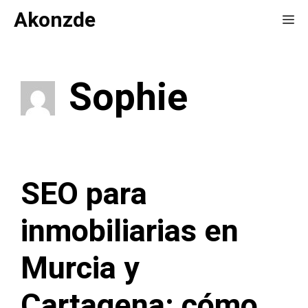
Saltar
Akonzde
Me
al
contenido
Sophie
SEO para
inmobiliarias en
Murcia y
Cartagena: cómo