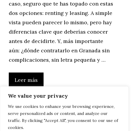
caso, seguro que te has topado con estas
dos opciones: renting y leasing. A simple
vista pueden parecer lo mismo, pero hay
diferencias clave que deberías conocer
antes de decidirte. Y, más importante
aún: ¿dónde contratarlo en Granada sin
complicaciones, sin letra pequeña y …
Leer más
We value your privacy
We use cookies to enhance your browsing experience,
serve personalized ads or content, and analyze our
Página
Página
Página
1
2
…
13
Siguiente
→
traffic. By clicking "Accept All", you consent to our use of
cookies.